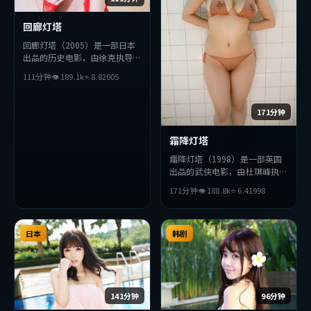
回廊灯塔
回廊灯塔（2005）是一部日本
出品的历史电影，由徐克执导，
赞达亚、赵丽颖、刘德华等主
111分钟
👁
189.1
k
⭐
8.8
2005
演。影片在叙事与视听上力求突
破，探讨人性与抉择，节奏张弛
有度，适合喜欢该类型的观众完
171分钟
整观看。
霜降灯塔
霜降灯塔（1998）是一部英国
出品的武侠电影，由杜琪峰执
导，松田龙平、王凯、雷佳音等
171分钟
👁
188.8
k
⭐
6.4
1998
主演。影片在叙事与视听上力求
突破，探讨人性与抉择，节奏张
弛有度，适合喜欢该类型的观众
日本
完整观看。
韩剧
141分钟
96分钟