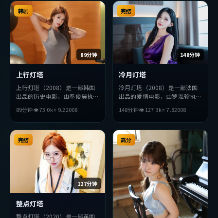
弛有度，适合喜欢该类型的观众
完整观看。
韩剧
完结
89分钟
148分钟
上行灯塔
冷月灯塔
上行灯塔（2008）是一部韩国
冷月灯塔（2008）是一部法国
出品的历史电影，由奉俊昊执
出品的爱情电影，由罗泓轸执
导，周润发、秦昊、苍井优等主
导，孔刘、安藤樱、周冬雨等主
89分钟
👁
73.0
k
⭐
9.2
2008
148分钟
👁
127.3
k
⭐
7.8
2008
演。影片在叙事与视听上力求突
演。影片在叙事与视听上力求突
破，探讨人性与抉择，节奏张弛
破，探讨人性与抉择，节奏张弛
有度，适合喜欢该类型的观众完
有度，适合喜欢该类型的观众完
整观看。
完结
整观看。
高分
127分钟
整点灯塔
整点灯塔（2020）是一部英国