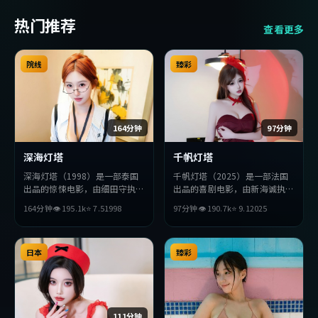
热门推荐
查看更多
院线
臻彩
164分钟
97分钟
深海灯塔
千帆灯塔
深海灯塔（1998）是一部泰国
千帆灯塔（2025）是一部法国
出品的惊悚电影，由细田守执
出品的喜剧电影，由新海诚执
导，宋康昊、河正宇、松田龙平
导，宋康昊、河正宇、松田龙平
164分钟
👁
195.1
k
⭐
7.5
1998
97分钟
👁
190.7
k
⭐
9.1
2025
等主演。影片在叙事与视听上力
等主演。影片在叙事与视听上力
求突破，探讨人性与抉择，节奏
求突破，探讨人性与抉择，节奏
张弛有度，适合喜欢该类型的观
张弛有度，适合喜欢该类型的观
众完整观看。
日本
众完整观看。
臻彩
111分钟