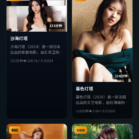
131分钟
沙海灯塔
沙海灯塔（2024）是一部日本
出品的家庭电影，由王家卫执
导，赞达亚、秦昊、杨紫等主
131分钟
👁
138.7
k
⭐
9.3
2024
演。影片在叙事与视听上力求突
破，探讨人性与抉择，节奏张弛
有度，适合喜欢该类型的观众完
116分钟
整观看。
暮色灯塔
暮色灯塔（2020）是一部法国
出品的文艺电影，由杜琪峰执
导，木村拓哉、张译、章子怡等
116分钟
👁
2.0
k
⭐
9.3
2020
主演。影片在叙事与视听上力求
突破，探讨人性与抉择，节奏张
弛有度，适合喜欢该类型的观众
韩剧
完整观看。
HDR