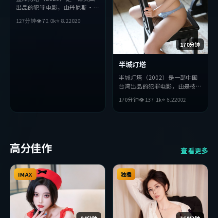
出品的犯罪电影，由丹尼斯·
维伦纽瓦执导，金高银、段奕
127分钟
👁
70.0
k
⭐
8.2
2020
宏、提莫西·查拉梅等主演。
影片在叙事与视听上力求突破，
探讨人性与抉择，节奏张弛有
170分钟
度，适合喜欢该类型的观众完整
观看。
半城灯塔
半城灯塔（2002）是一部中国
台湾出品的犯罪电影，由是枝裕
和执导，吴京、易烊千玺、李秉
170分钟
👁
137.1
k
⭐
6.2
2002
宪等主演。影片在叙事与视听上
力求突破，探讨人性与抉择，节
奏张弛有度，适合喜欢该类型的
观众完整观看。
高分佳作
查看更多
IMAX
独播
94分钟
168分钟