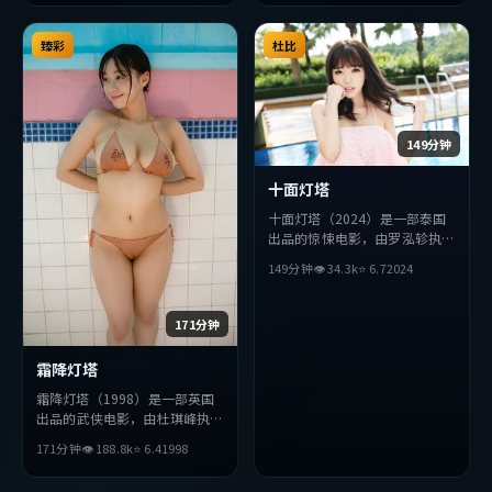
事与视听上力求突破，探讨人性
突破，探讨人性与抉择，节奏张
与抉择，节奏张弛有度，适合喜
弛有度，适合喜欢该类型的观众
欢该类型的观众完整观看。
臻彩
完整观看。
杜比
149分钟
十面灯塔
十面灯塔（2024）是一部泰国
出品的惊悚电影，由罗泓轸执
导，安藤樱、周润发、堺雅人等
149分钟
👁
34.3
k
⭐
6.7
2024
主演。影片在叙事与视听上力求
突破，探讨人性与抉择，节奏张
弛有度，适合喜欢该类型的观众
171分钟
完整观看。
霜降灯塔
霜降灯塔（1998）是一部英国
出品的武侠电影，由杜琪峰执
导，松田龙平、王凯、雷佳音等
171分钟
👁
188.8
k
⭐
6.4
1998
主演。影片在叙事与视听上力求
突破，探讨人性与抉择，节奏张