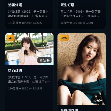
远雷灯塔
双生灯塔
远雷灯塔（2022）是一部日本
双生灯塔（2001）是一部韩国
出品的家庭电影，由宫崎骏执
出品的惊悚电影，由杜琪峰执
导，刘亦菲、章子怡、赞达亚等
导，李秉宪、汤姆·哈迪、沈
141分钟
👁
187.9
k
⭐
8.0
2022
96分钟
👁
186.8
k
⭐
8.0
2001
主演。影片在叙事与视听上力求
腾等主演。影片在叙事与视听上
突破，探讨人性与抉择，节奏张
力求突破，探讨人性与抉择，节
弛有度，适合喜欢该类型的观众
奏张弛有度，适合喜欢该类型的
完整观看。
4K
观众完整观看。
臻彩
130分钟
热血灯塔
热血灯塔（1998）是一部法国
出品的喜剧电影，由贾樟柯执
导，周润发、绫濑遥、宋康昊等
130分钟
👁
186.2
k
⭐
8.0
1998
主演。影片在叙事与视听上力求
突破，探讨人性与抉择，节奏张
弛有度，适合喜欢该类型的观众
87分钟
完整观看。
单行道灯塔