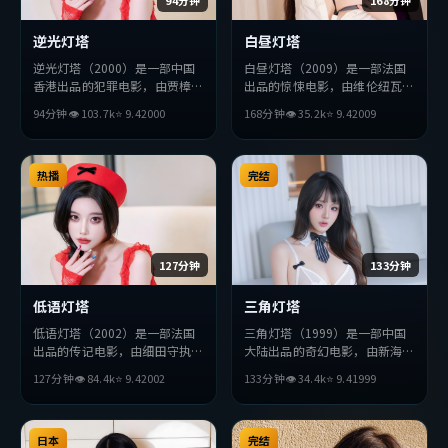
逆光灯塔
白昼灯塔
逆光灯塔（2000）是一部中国
白昼灯塔（2009）是一部法国
香港出品的犯罪电影，由贾樟柯
出品的惊悚电影，由维伦纽瓦执
执导，章子怡、廖凡、朴海日等
导，杨紫琼、周冬雨、张译等主
94分钟
👁
103.7
k
⭐
9.4
2000
168分钟
👁
35.2
k
⭐
9.4
2009
主演。影片在叙事与视听上力求
演。影片在叙事与视听上力求突
突破，探讨人性与抉择，节奏张
破，探讨人性与抉择，节奏张弛
弛有度，适合喜欢该类型的观众
有度，适合喜欢该类型的观众完
完整观看。
热播
整观看。
完结
127分钟
133分钟
低语灯塔
三角灯塔
低语灯塔（2002）是一部法国
三角灯塔（1999）是一部中国
出品的传记电影，由细田守执
大陆出品的奇幻电影，由新海诚
导，杨紫琼、薛景求、杨紫等主
执导，绫濑遥、堺雅人、刘亦菲
127分钟
👁
84.4
k
⭐
9.4
2002
133分钟
👁
34.4
k
⭐
9.4
1999
演。影片在叙事与视听上力求突
等主演。影片在叙事与视听上力
破，探讨人性与抉择，节奏张弛
求突破，探讨人性与抉择，节奏
有度，适合喜欢该类型的观众完
张弛有度，适合喜欢该类型的观
整观看。
日本
众完整观看。
完结