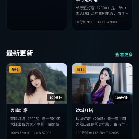
单行道灯塔（2000）是一部中
国大陆出品的喜剧电影，由许鞍
华执导，秦昊、佛罗伦斯·
87分钟
👁
186.1
k
⭐
6.4
2000
珀、王凯等主演。影片在叙事与
视听上力求突破，探讨人性与抉
择，节奏张弛有度，适合喜欢该
类型的观众完整观看。
最新更新
查看更多
院线
臻彩
100分钟
109分钟
轰鸣灯塔
边城灯塔
轰鸣灯塔（2005）是一部中国
边城灯塔（2005）是一部中国
大陆出品的文艺电影，由是枝裕
大陆出品的历史电影，由乌尔善
和执导，易烊千玺、松田龙平、
执导，刘德华、沈腾、绫濑遥等
100分钟
👁
41.1
k
⭐
8.5
2005
109分钟
👁
112.8
k
⭐
7.0
2005
汤姆·哈迪等主演。影片在叙
主演。影片在叙事与视听上力求